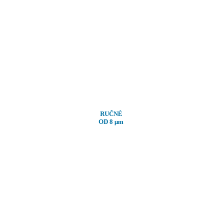
RUČNÉ
OD 8
μm