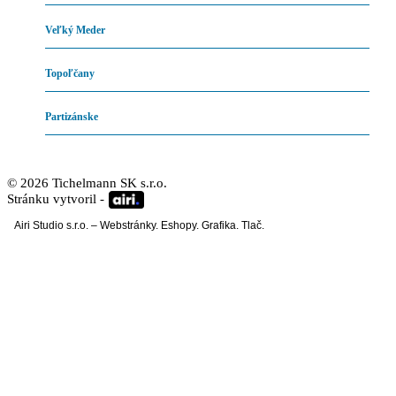
Veľký Meder
Topoľčany
Partizánske
©
2026
Tichelmann SK s.r.o.
Stránku vytvoril -
Airi Studio s.r.o. – Webstránky. Eshopy. Grafika. Tlač.
Close
Menu
Stretch fólia
Ručná stretch fólia
Strojná stretch fólia
TOP ECO stretch fólia
Coreless Stretch fólia
Ocean PCR film
Technológia výroby
Čo je stretch fólia