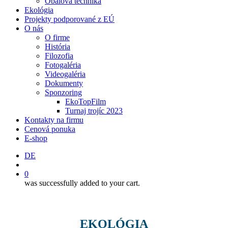
Obalová technika
Ekológia
Projekty podporované z EÚ
O nás
O firme
História
Filozofia
Fotogaléria
Videogaléria
Dokumenty
Sponzoring
EkoTopFilm
Turnaj trojíc 2023
Kontakty na firmu
Cenová ponuka
E-shop
DE
search
0
was successfully added to your cart.
EKOLÓGIA