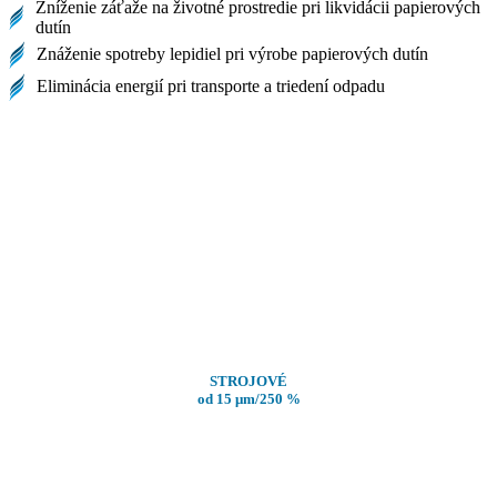
Zníženie záťaže na životné prostredie pri likvidácii papierových
dutín
Znáženie spotreby lepidiel pri výrobe papierových dutín
Eliminácia energií pri transporte a triedení odpadu
STROJOVÉ
od 15
μm
/250 %