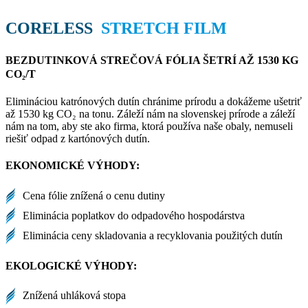
CORELESS
STRETCH FILM
BEZDUTINKOVÁ STREČOVÁ FÓLIA ŠETRÍ AŽ 1530 KG
CO
₂
/T
Elimináciou katrónových dutín chránime prírodu a dokážeme ušetriť
až 1530 kg CO
₂
na tonu. Záleží nám na slovenskej prírode a záleží
nám na tom, aby ste ako firma, ktorá používa naše obaly, nemuseli
riešiť odpad z kartónových dutín.
EKONOMICKÉ VÝHODY:
Cena fólie znížená o cenu dutiny
Eliminácia poplatkov do odpadového hospodárstva
Eliminácia ceny skladovania a recyklovania použitých dutín
EKOLOGICKÉ VÝHODY:
Znížená uhláková stopa