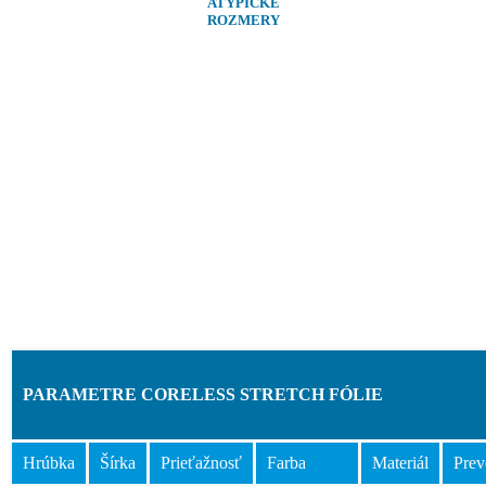
ATYPICKÉ
ROZMERY
PARAMETRE CORELESS STRETCH FÓLIE
Hrúbka
Šírka
Prieťažnosť
Farba
Materiál
Prev