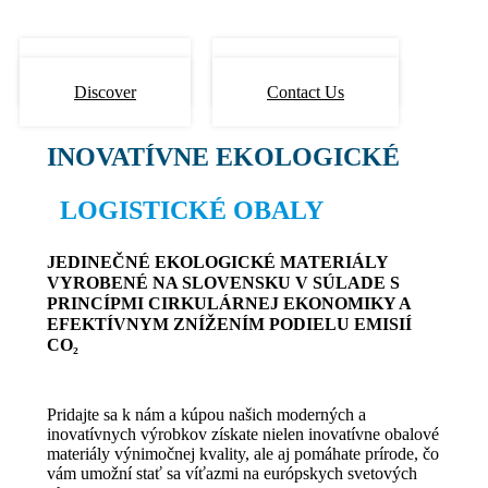
Discover
Contact Us
Discover
Contact Us
INOVATÍVNE EKOLOGICKÉ
LOGISTICKÉ OBALY
JEDINEČNÉ EKOLOGICKÉ MATERIÁLY
VYROBENÉ NA SLOVENSKU V SÚLADE S
PRINCÍPMI CIRKULÁRNEJ EKONOMIKY A
EFEKTÍVNYM ZNÍŽENÍM PODIELU EMISIÍ
CO
₂
Pridajte sa k nám a kúpou našich moderných a
inovatívnych výrobkov získate nielen inovatívne obalové
materiály výnimočnej kvality, ale aj pomáhate prírode, čo
vám umožní stať sa víťazmi na európskych svetových