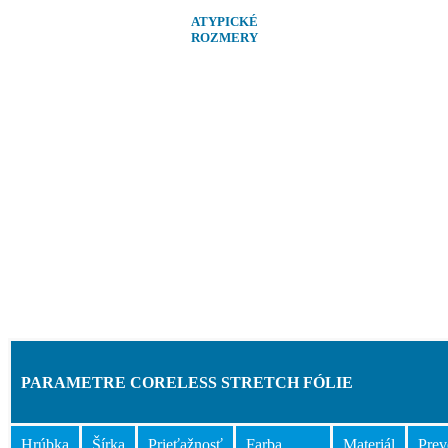
ATYPICKÉ
ROZMERY
PARAMETRE CORELESS STRETCH FÓLIE
Hrúbka
Šírka
Prieťažnosť
Farba
Materiál
Prev