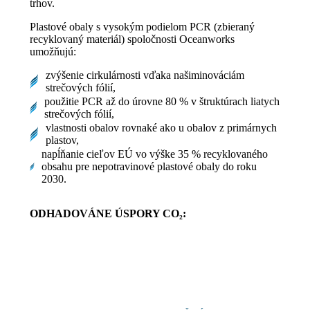
trhov.
Plastové obaly s vysokým podielom PCR (zbieraný
recyklovaný materiál) spoločnosti Oceanworks
umožňujú:
zvýšenie cirkulárnosti vďaka našiminováciám
strečových fólií,
použitie PCR až do úrovne 80 % v štruktúrach liatych
strečových fólií,
vlastnosti obalov rovnaké ako u obalov z primárnych
plastov,
napĺňanie cieľov EÚ vo výške 35 % recyklovaného
obsahu pre nepotravinové plastové obaly do roku
2030.
ODHADOVÁNE ÚSPORY CO
₂: