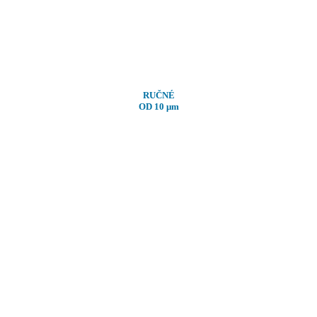
RUČNÉ
OD 10
μm