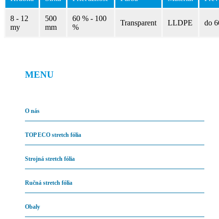
8 - 12
500
60 % - 100
Transparent
LLDPE
do 6
my
mm
%
MENU
O nás
TOP ECO stretch fólia
Strojná stretch fólia
Ručná stretch fólia
Obaly