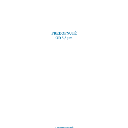
PREDOPNUTÉ
OD 5,5
μm