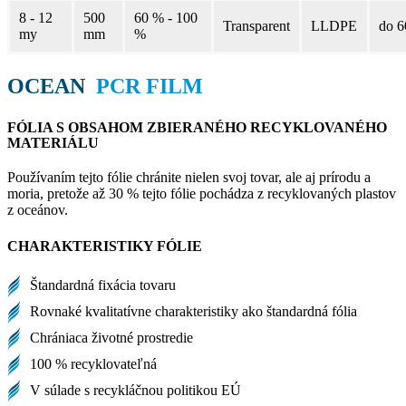
8 - 12
500
60 % - 100
Transparent
LLDPE
do 6
my
mm
%
OCEAN
PCR FILM
FÓLIA S OBSAHOM ZBIERANÉHO RECYKLOVANÉHO
MATERIÁLU
Používaním tejto fólie chránite nielen svoj tovar, ale aj prírodu a
moria, pretože až 30 % tejto fólie pochádza z recyklovaných plastov
z oceánov.
CHARAKTERISTIKY FÓLIE
Štandardná fixácia tovaru
Rovnaké kvalitatívne charakteristiky ako štandardná fólia
Chrániaca životné prostredie
100 % recyklovateľná
V súlade s recykláčnou politikou EÚ