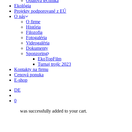
Obalová technika
Ekológia
Projekty podporované z EÚ
O nás
O firme
História
Filozofia
Fotogaléria
Videogaléria
Dokumenty
Sponzoring
EkoTopFilm
Turnaj trojíc 2023
Kontakty na firmu
Cenová ponuka
E-shop
DE
search
0
was successfully added to your cart.