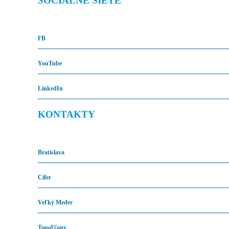
SOCIÁLNE SIETE
FB
YouTube
LinkedIn
KONTAKTY
Bratislava
Cífer
Veľký Meder
Topoľčany