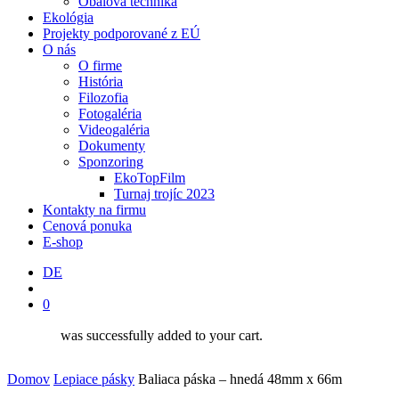
Obalová technika
Ekológia
Projekty podporované z EÚ
O nás
O firme
História
Filozofia
Fotogaléria
Videogaléria
Dokumenty
Sponzoring
EkoTopFilm
Turnaj trojíc 2023
Kontakty na firmu
Cenová ponuka
E-shop
DE
search
0
was successfully added to your cart.
Domov
Lepiace pásky
Baliaca páska – hnedá 48mm x 66m