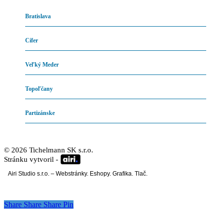
Bratislava
Cífer
Veľký Meder
Topoľčany
Partizánske
©
2026
Tichelmann SK s.r.o.
Stránku vytvoril -
Airi Studio s.r.o. – Webstránky. Eshopy. Grafika. Tlač.
Share
Share
Share
Pin