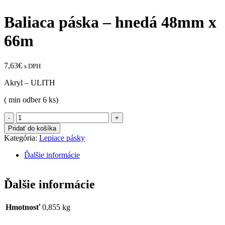
Baliaca páska – hnedá 48mm x
66m
7,63
€
s DPH
Akryl – ULITH
( min odber 6 ks)
množstvo
Baliaca
Pridať do košíka
páska
Kategória:
Lepiace pásky
-
hnedá
Ďalšie informácie
48mm
x
66m
Ďalšie informácie
Hmotnosť
0,855 kg