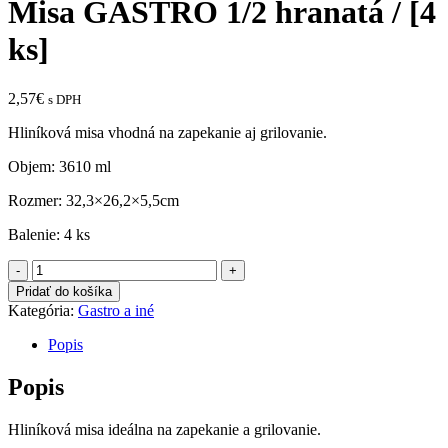
Misa GASTRO 1/2 hranatá / [4
ks]
2,57
€
s DPH
Hliníková misa vhodná na zapekanie aj grilovanie.
Objem: 3610 ml
Rozmer: 32,3×26,2×5,5cm
Balenie: 4 ks
množstvo
Misa
Pridať do košíka
GASTRO
Kategória:
Gastro a iné
1/2
hranatá
Popis
/
[4
Popis
ks]
Hliníková misa ideálna na zapekanie a grilovanie.