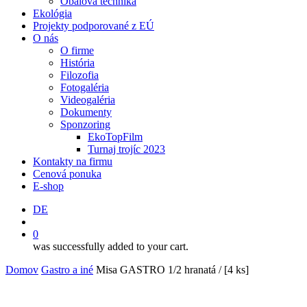
Obalová technika
Ekológia
Projekty podporované z EÚ
O nás
O firme
História
Filozofia
Fotogaléria
Videogaléria
Dokumenty
Sponzoring
EkoTopFilm
Turnaj trojíc 2023
Kontakty na firmu
Cenová ponuka
E-shop
DE
search
0
was successfully added to your cart.
Domov
Gastro a iné
Misa GASTRO 1/2 hranatá / [4 ks]