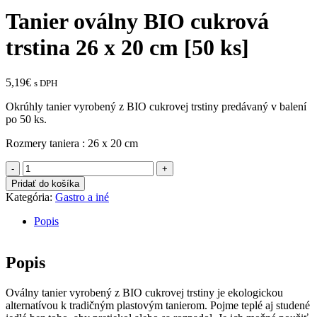
Tanier oválny BIO cukrová
trstina 26 x 20 cm [50 ks]
5,19
€
s DPH
Okrúhly tanier vyrobený z BIO cukrovej trstiny predávaný v balení
po 50 ks.
Rozmery taniera : 26 x 20 cm
množstvo
Tanier
Pridať do košíka
oválny
Kategória:
Gastro a iné
BIO
cukrová
Popis
trstina
26
x
Popis
20
cm
Oválny tanier vyrobený z BIO cukrovej trstiny je ekologickou
[50
alternatívou k tradičným plastovým tanierom. Pojme teplé aj studené
ks]