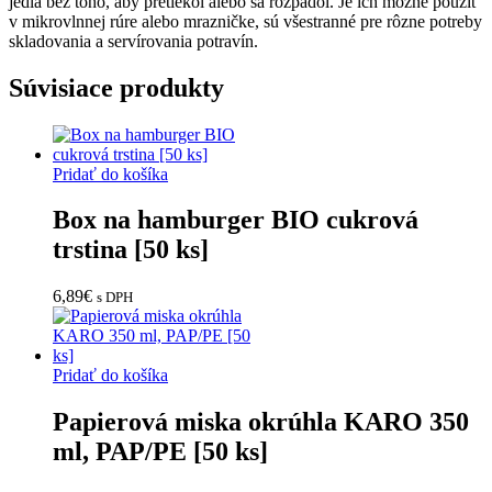
jedlá bez toho, aby pretiekol alebo sa rozpadol. Je ich možné použiť
v mikrovlnnej rúre alebo mrazničke, sú všestranné pre rôzne potreby
skladovania a servírovania potravín.
Súvisiace produkty
Pridať do košíka
Box na hamburger BIO cukrová
trstina [50 ks]
6,89
€
s DPH
Pridať do košíka
Papierová miska okrúhla KARO 350
ml, PAP/PE [50 ks]