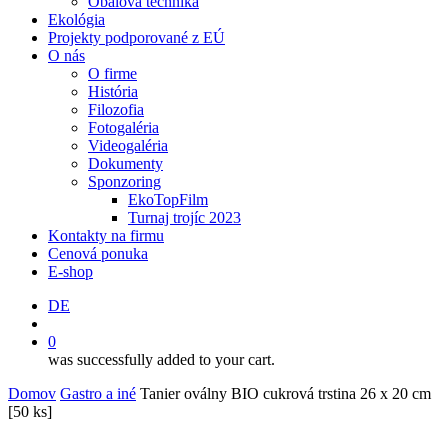
Obalová technika
Ekológia
Projekty podporované z EÚ
O nás
O firme
História
Filozofia
Fotogaléria
Videogaléria
Dokumenty
Sponzoring
EkoTopFilm
Turnaj trojíc 2023
Kontakty na firmu
Cenová ponuka
E-shop
DE
search
0
was successfully added to your cart.
Domov
Gastro a iné
Tanier oválny BIO cukrová trstina 26 x 20 cm
[50 ks]